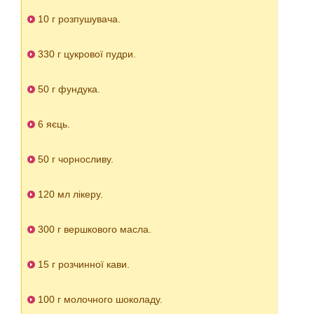
10 г розпушувача.
330 г цукрової пудри.
50 г фундука.
6 яєць.
50 г чорносливу.
120 мл лікеру.
300 г вершкового масла.
15 г розчинної кави.
100 г молочного шоколаду.