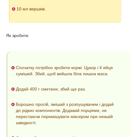
10 мл вершків.
Як зробити:
Спочатку потрібно зробити коржі. Цукор і 4 яйця
сумішей. Збий, щоб вийшла біла пишна маса.
Додай 400 г сметани, збий ще раз.
Борошно просій, змішай з розпушувачем і додай
до рідких компонентів. Додавай порціями, не
перестаючи перемішувати міксером при низькій
швидкості.