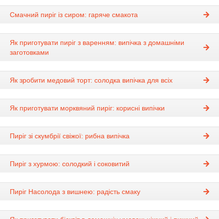
Смачний пиріг із сиром: гаряче смакота
Як приготувати пиріг з варенням: випічка з домашніми
заготовками
Як зробити медовий торт: солодка випічка для всіх
Як приготувати морквяний пиріг: корисні випічки
Пиріг зі скумбрії свіжої: рибна випічка
Пиріг з хурмою: солодкий і соковитий
Пиріг Насолода з вишнею: радість смаку