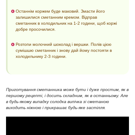
Останнім коржем буде маковий. Змасти його
залишилися сметанним кремом. Відправ
сметанник в холодильник на 1-2 години, щоб коржі
добре просочилися.
Розтопи молочний шоколад і вершки. Полів цією
сумішшю сметанник і знову дай йому постояти в
холодильнику 2-3 години.
Приготування сметанника може бути і дуже простим, як в
першому рецепті, і досить складним, як в останньому. Але
в будь-якому випадку солодка випічка зі сметаною
виходить ніжною і прикрашає будь-яке застілля.