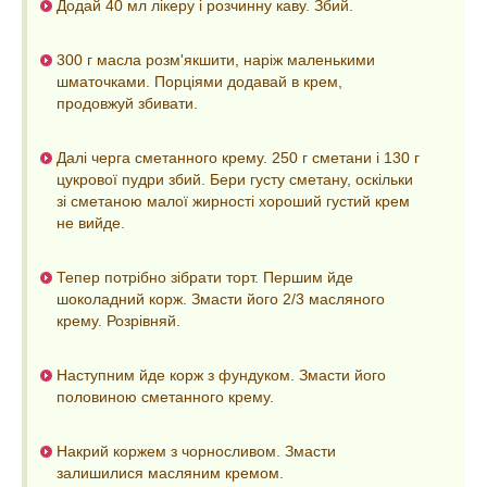
Додай 40 мл лікеру і розчинну каву. Збий.
300 г масла розм'якшити, наріж маленькими
шматочками. Порціями додавай в крем,
продовжуй збивати.
Далі черга сметанного крему. 250 г сметани і 130 г
цукрової пудри збий. Бери густу сметану, оскільки
зі сметаною малої жирності хороший густий крем
не вийде.
Тепер потрібно зібрати торт. Першим йде
шоколадний корж. Змасти його 2/3 масляного
крему. Розрівняй.
Наступним йде корж з фундуком. Змасти його
половиною сметанного крему.
Накрий коржем з чорносливом. Змасти
залишилися масляним кремом.