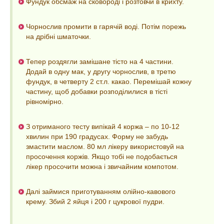
Фундук обсмаж на сковороді і розтовчи в крихту.
Чорнослив промити в гарячій воді. Потім порежь
на дрібні шматочки.
Тепер роздягли замішане тісто на 4 частини.
Додай в одну мак, у другу чорнослив, в третю
фундук, в четверту 2 ст.л. какао. Перемішай кожну
частину, щоб добавки розподілилися в тісті
рівномірно.
З отриманого тесту випікай 4 коржа – по 10-12
хвилин при 190 градусах. Форму не забудь
змастити маслом. 80 мл лікеру використовуй на
просочення коржів. Якщо тобі не подобається
лікер просочити можна і звичайним компотом.
Далі займися приготуванням олійно-кавового
крему. Збий 2 яйця і 200 г цукрової пудри.