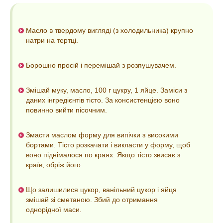
Масло в твердому вигляді (з холодильника) крупно
натри на тертці.
Борошно просій і перемішай з розпушувачем.
Змішай муку, масло, 100 г цукру, 1 яйце. Заміси з
даних інгредієнтів тісто. За консистенцією воно
повинно вийти пісочним.
Змасти маслом форму для випічки з високими
бортами. Тісто розкачати і викласти у форму, щоб
воно піднімалося по краях. Якщо тісто звисає з
країв, обріж його.
Що залишилися цукор, ванільний цукор і яйця
змішай зі сметаною. Збий до отримання
однорідної маси.