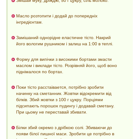
Змішай муку, дріжджі, 50 г цукру, сіль молоко.
Масло розтопити і додай до попередніх
інгредієнтам.
Замішаний однорідне еластичне тісто. Накрий
його вологим рушником і залиш на 1:00 в теплі.
Форму для випічки з високими бортами змасти
маслом і виклади тісто. Розрівняй його, щоб воно
піднімалося по бортах.
Поки тісто расстаівается, потрібно зробити
начинку на сметанник. Жовтки відокремити від
білків. Збий жовтки з 100 г цукру. Порціями
підсипають порошок пудингу і додавай сметану.
При цьому не переставай збивати.
Білки збий окремо з дрібкою солі. Збиваючи до
появи білої пишної маси. Зробити це потрібно в