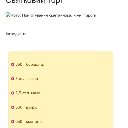
Святковий торт
Інгредієнти:
350 г борошна.
5 ст.л. какао.
2,5 ст.л. маку.
350 г цукру.
650 г сметани.