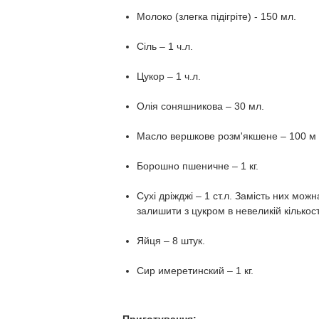
Молоко (злегка підігріте) - 150 мл.
Сіль – 1 ч.л.
Цукор – 1 ч.л.
Олія соняшникова – 30 мл.
Масло вершкове розм'якшене – 100 м
Борошно пшеничне – 1 кг.
Сухі дріжджі – 1 ст.л. Замість них мож
залишити з цукром в невеликій кількост
Яйця – 8 штук.
Сир имеретинский – 1 кг.