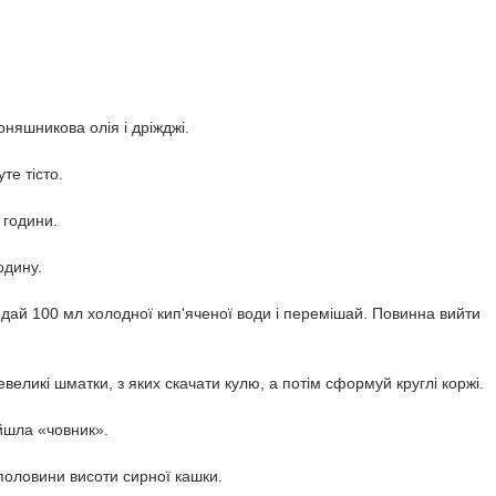
оняшникова олія і дріжджі.
те тісто.
 години.
одину.
дай 100 мл холодної кип'яченої води і перемішай. Повинна вийти
невеликі шматки, з яких скачати кулю, а потім сформуй круглі коржі.
ийшла «човник».
половини висоти сирної кашки.