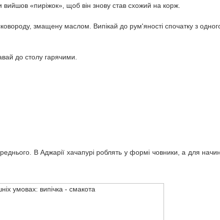
вийшов «пиріжок», щоб він знову став схожий на корж.
сковороду, змащену маслом. Випікай до рум'яності спочатку з одног
давай до столу гарячими.
ереднього. В Аджарії хачапурі роблять у формі човники, а для начи