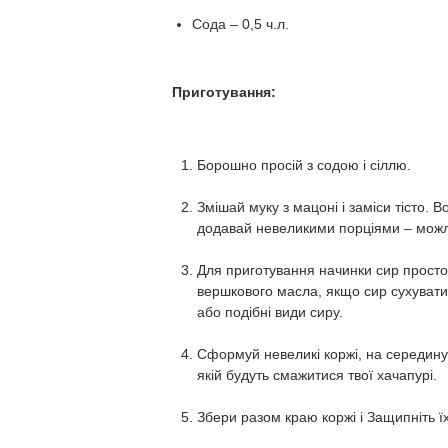
Сода – 0,5 ч.л.
Приготування:
Борошно просій з содою і сіллю.
Змішай муку з мацоні і заміси тісто. 
додавай невеликими порціями – можлив
Для приготування начинки сир просто
вершкового масла, якщо сир сухуватий
або подібні види сиру.
Сформуй невеликі коржі, на середину 
якій будуть смажитися твої хачапурі.
Збери разом краю коржі і Защипніть їх