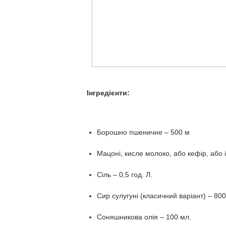
Інгредієнти:
Борошно пшеничне – 500 м
Мацоні, кисле молоко, або кефір, або
Сіль – 0,5 год. Л.
Сир сулугуні (класичний варіант) – 80
Соняшникова олія – 100 мл.