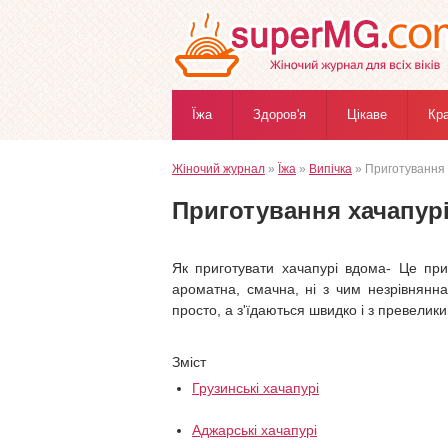
Їжа
Здоров'я
Цікаве
Кр
Жіночий журнал
»
Їжа
»
Випічка
» Приготування х
Приготування хачапурі
Як приготувати хачапурі вдома- Це при
ароматна, смачна, ні з чим незрівнянна 
просто, а з'їдаються швидко і з превели
Зміст
Грузинські хачапурі
Аджарські хачапурі