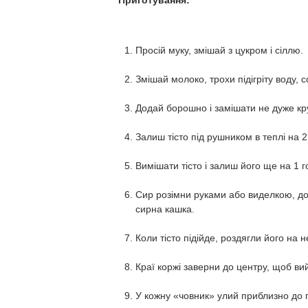
Приготування:
Просій муку, змішай з цукром і сіллю.
Змішай молоко, трохи підігріту воду, с
Додай борошно і замішати не дуже кру
Залиш тісто під рушником в теплі на 2
Вимішати тісто і залиш його ще на 1 г
Сир розімни руками або виделкою, до
сирна кашка.
Коли тісто підійде, роздягли його на 
Краї коржі заверни до центру, щоб в
У кожну «човник» улий приблизно до 