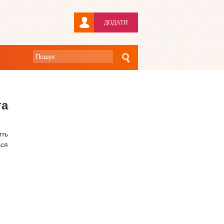
ДОДАТИ
та
ить
ься