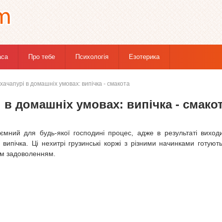
аса
Про тебе
Психологія
Езотерика
ачапурі в домашніх умовах: випічка - смакота
 в домашніх умовах: випічка - смако
ємний для будь-якої господині процес, адже в результаті виход
випічка. Ці нехитрі грузинські коржі з різними начинками готуют
ким задоволенням.