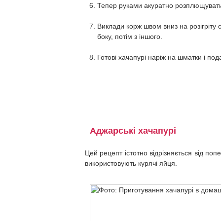
Тепер руками акуратно розплющувати 
Виклади корж швом вниз на розігріту 
боку, потім з іншого.
Готові хачапурі наріж на шматки і по
Аджарські хачапурі
Цей рецепт істотно відрізняється від поп
використовують курячі яйця.