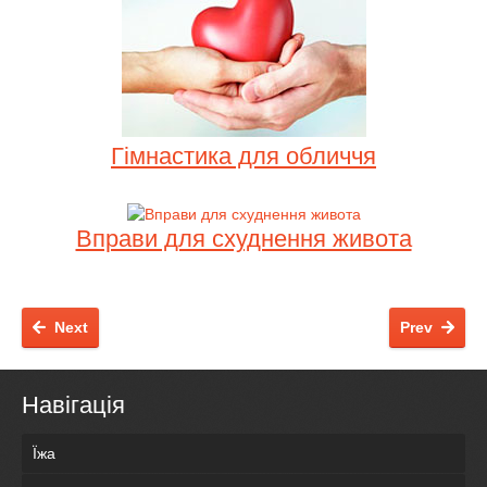
Гімнастика для обличчя
Вправи для схуднення живота
Next
Prev
Навігація
Їжа