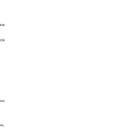
чок
сік
ено
ою,