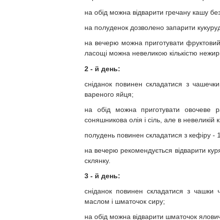
на обід можна відварити гречану кашу без 
на полуденок дозволено запарити кукурудз
на вечерю можна приготувати фруктовий 
ласощі можна невеликою кількістю нежирн
2 - й день:
сніданок повинен складатися з чашечк
вареного яйця;
на обід можна приготувати овочеве р
соняшникова олія і сіль, але в невеликій к
полудень повинен складатися з кефіру - 1
на вечерю рекомендується відварити курячу
склянку.
3 - й день:
сніданок повинен складатися з чашки 
маслом і шматочок сиру;
на обід можна відварити шматочок яловичин