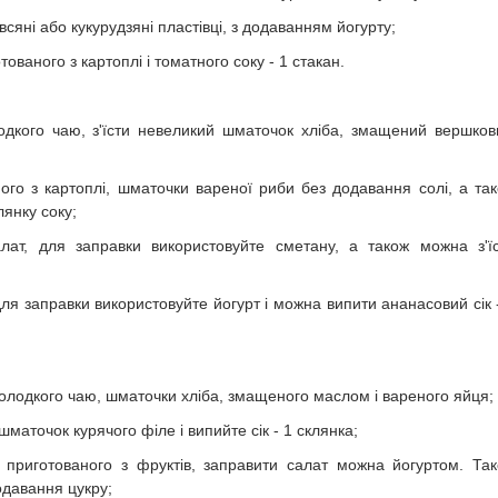
всяні або кукурудзяні пластівці, з додаванням йогурту;
ованого з картоплі і томатного соку - 1 стакан.
одкого чаю, з'їсти невеликий шматочок хліба, змащений вершко
ого з картоплі, шматочки вареної риби без додавання солі, а та
лянку соку;
лат, для заправки використовуйте сметану, а також можна з'ї
ля заправки використовуйте йогурт і можна випити ананасовий сік 
олодкого чаю, шматочки хліба, змащеного маслом і вареного яйця;
шматочок курячого філе і випийте сік - 1 склянка;
 приготованого з фруктів, заправити салат можна йогуртом. Та
одавання цукру;