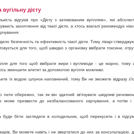
а вугільну дієту
ькість відгуків про «Дієту з активованим вугіллям», які абсолю
увають захоплення від такої дієти, а хтось взагалі рекомендує нік
арчування.
ило безпечність та ефективність такої дієти. Тому лікарі стверджу
овується для того, щоб швидко з організму ввібрати токсини, отру
ілля для того щоб ввібрати жири і вуглеводи - це марно, тому
е ось зменшити апетит за допомогою вугілля можливо.
пьете їх водою шлунок наповнений, тому Ви не зможете відразу з'ї
о пити обережно, так як він здатний зв'язувати шкідливі речовин
е може призвести до незбалансованого харчування, а потім і
а буде бігти заглядати в холодильник, щоб перекусити і в підсу
арів, Ви можете навіть і не звертатися до них за консультацією, 