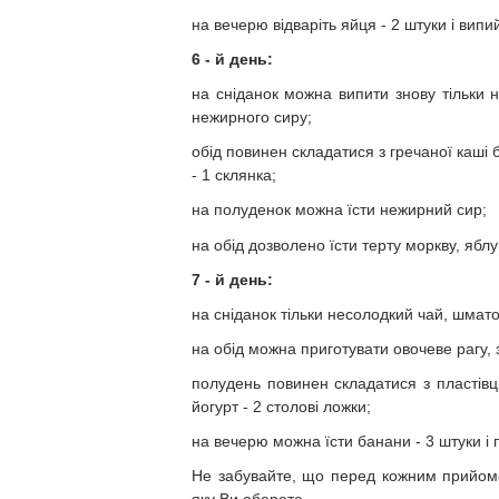
на вечерю відваріть яйця - 2 штуки і випий
6 - й день:
на сніданок можна випити знову тільки 
нежирного сиру;
обід повинен складатися з гречаної каші бе
- 1 склянка;
на полуденок можна їсти нежирний сир;
на обід дозволено їсти терту моркву, ябл
7 - й день:
на сніданок тільки несолодкий чай, шмато
на обід можна приготувати овочеве рагу, з'
полудень повинен складатися з пластівці
йогурт - 2 столові ложки;
на вечерю можна їсти банани - 3 штуки і 
Не забувайте, що перед кожним прийомом