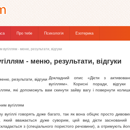
аса
Про тебе
Психологія
Езотерика
м вугіллям - меню, результати, відгуки
гіллям - меню, результати, відгуки
Докладний опис «Дієти з активован
вугіллям». Корисні поради, відгуки 
іллям, які допоможуть вам скинути зайву вагу і повернути коли
аним вугіллям
у вугіллі говорять дуже багато, так як вона обіцяє просто дивови
ти, який вважається дуже суворим, цей вид дієти заснований
 складається з (спеціального пористого речовини), а отримують йог