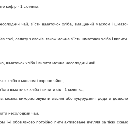
те кефір - 1 склянка.
несолодкий чай, з'їсти шматочок хліба, змащений маслом і шмато
з солі, салату з овочів, також можна з'їсти шматочок хліба і випити 
уко, шматочок хліба і випити можна несолодкий чай.
чок хліба з маслом і варене яйце;
їсти шматочок хліба і випити сік - 1 склянка;
в, можна використовувати вівсяні або кукурудзяні, додати дозвол
пити несолодкий чай.
 їжі обов'язково потрібно пити активоване вугілля за тією схем