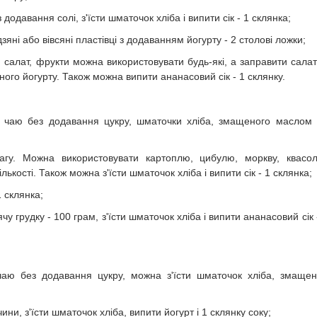
додавання солі, з'їсти шматочок хліба і випити сік - 1 склянка;
яні або вівсяні пластівці з додаванням йогурту - 2 столові ложки;
салат, фрукти можна використовувати будь-які, а заправити сала
ого йогурту. Також можна випити ананасовий сік - 1 склянку.
и чаю без додавання цукру, шматочки хліба, змащеного маслом 
агу. Можна використовувати картоплю, цибулю, моркву, квасо
ількості. Також можна з'їсти шматочок хліба і випити сік - 1 склянка;
 склянка;
 грудку - 100 грам, з'їсти шматочок хліба і випити ананасовий сік 
чаю без додавання цукру, можна з'їсти шматочок хліба, змаще
и, з'їсти шматочок хліба, випити йогурт і 1 склянку соку;