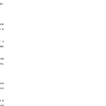
дь-
 не
о я
у з
уже
нів
на,
ені
ого
а в
нів