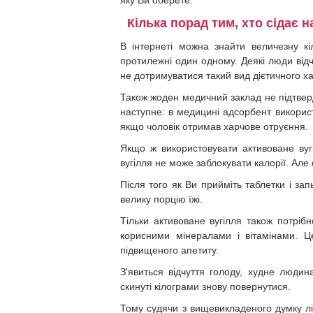
яку Ви оберете.
Кілька порад тим, хто сідає н
В інтернеті можна знайти величезну кіл
протилежні один одному. Деякі люди відч
не дотримуватися такий вид дієтичного х
Також жоден медичний заклад не підтверд
наступне: в медицині адсорбент використ
якщо чоловік отримав харчове отруєння.
Якщо ж використовувати активоване вуг
вугілля не може заблокувати калорії. Ал
Після того як Ви прийміть таблетки і за
велику порцію їжі.
Тільки активоване вугілля також потрібн
корисними мінералами і вітамінами. Ц
підвищеного апетиту.
З'явиться відчуття голоду, худне людин
скинуті кілограми знову повернутися.
Тому судячи з вищевикладеного думку лік