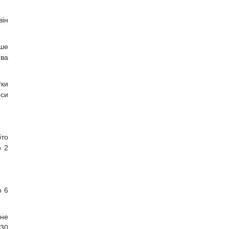
він
іше
йва
тки
рси
бто
о 2
о 6
ане
 30