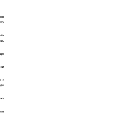
тно
ому
ють
ти,
 що
сти
и з
 до
мку
для