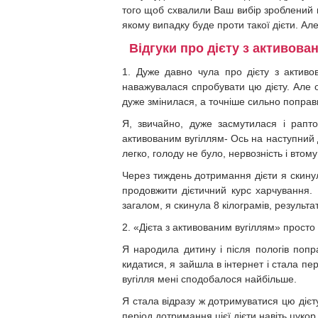
того щоб схвалили Ваш вибір зроблений на
якому випадку буде проти такої дієти. Ал
Відгуки про дієту з активова
1. Дуже давно чула про дієту з активов
наважувалася спробувати цю дієту. Але о
дуже змінилася, а точніше сильно поправ
Я, звичайно, дуже засмутилася і рапт
активованим вугіллям- Ось на наступний д
легко, голоду не було, нервозність і втому
Через тиждень дотримання дієти я скинул
продовжити дієтичний курс харчування. 
загалом, я скинула 8 кілограмів, результ
2. «Дієта з активованим вугіллям» просто
Я народила дитину і після пологів попр
кидатися, я зайшла в інтернет і стала п
вугілля мені сподобалося найбільше.
Я стала відразу ж дотримуватися цю дієту,
період дотримання цієї дієти навіть цукор