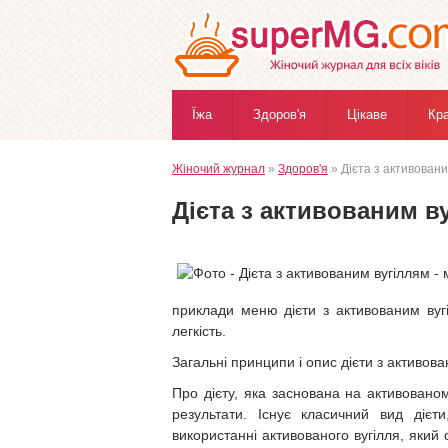
Їжа
Здоров'я
Цікаве
Кр
Жіночий журнал
»
Здоров'я
» Дієта з активовани
Дієта з активованим ву
приклади меню дієти з активованим вуг
легкість.
Загальні принципи і опис дієти з активов
Про дієту, яка заснована на активованом
результати. Існує класичний вид діє
використанні активованого вугілля, який