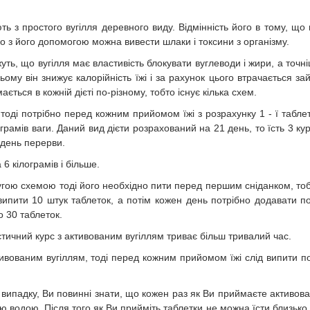
ь з простого вугілля деревного виду. Відмінність його в тому, що 
 з його допомогою можна вивести шлаки і токсини з організму.
уть, що вугілля має властивість блокувати вуглеводи і жири, а точн
ьому він знижує калорійність їжі і за рахунок цього втрачається за
ється в кожній дієті по-різному, тобто існує кілька схем.
тоді потрібно перед кожним прийомом їжі з розрахунку 1 - ї табле
грамів ваги. Даний вид дієти розрахований на 21 день, то їсть 3 ку
ждень перерви.
6 кілограмів і більше.
угою схемою тоді його необхідно пити перед першим сніданком, то
випити 10 штук таблеток, а потім кожен день потрібно додавати п
о 30 таблеток.
єтичний курс з активованим вугіллям триває більш тривалий час.
ивованим вугіллям, тоді перед кожним прийомом їжі слід випити п
 випадку, Ви повинні знати, що кожен раз як Ви приймаєте активов
ю водою. Після того як Ви прийміть таблетки не можна їсти близько