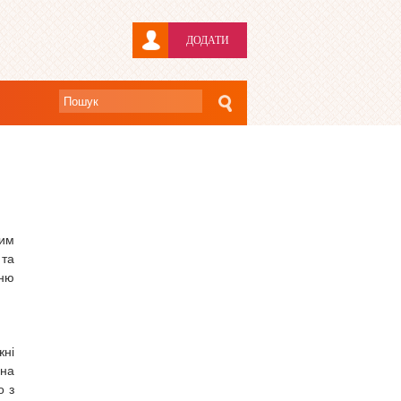
ДОДАТИ
им
та
шню
жні
 на
о з