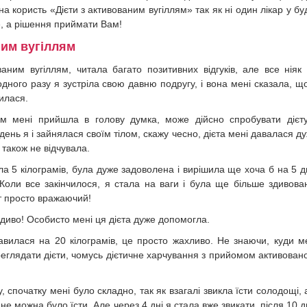
 користь «Дієти з активованим вугіллям» так як ні один лікар у бу
е, а рішення приймати Вам!
ним вугіллям
аним вугіллям, читала багато позитивних відгуків, але все ніяк
дного разу я зустріла свою давню подругу, і вона мені сказала, щ
илася.
ом мені прийшла в голову думка, може дійсно спробувати дієт
ень я і зайнялася своїм тілом, скажу чесно, дієта мені давалася д
 також не відчувала.
а 5 кілограмів, була дуже задоволена і вирішила ще хоча б на 5 д
Коли все закінчилося, я стала на ваги і була ще більше здивова
ат просто вражаючий!
 диво! Особисто мені ця дієта дуже допомогла.
авилася на 20 кілограмів, це просто жахливо. Не знаючи, куди м
ереглядати дієти, чомусь дієтичне харчування з прийомом активован
 спочатку мені було складно, так як взагалі звикла їсти солодощі, 
 не можна було їсти. Але через 4 дні я стала вже звикати, після 10 д