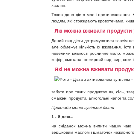
хвилин.
Також дана дієта має і протипоказання. 
людям, які страждають кровотечами, киш
Які можна вживати продукти 
Даний вид дієти дотримуватися зовсім не
але обмежує кількість їх вживання. Їсти
невеликій кількості рослинне мало, можна
кефір, сметана, нежирний сир, сир, соки 
Які не можна вживати продукт
забути про таких продуктах як, сіль, тва
смажені продукти, алкогольні напої та со
Приклади меню вугільної дієти
1 - й день:
на сніданок можна випити чашку чаю б
вершковим маслом і шматочок нежирного