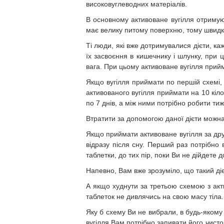
високовуглеводних матеріалів.
В основному активоване вугілля отримуют
має велику питому поверхню, тому швидко
Ті люди, які вже дотримувалися дієти, каж
їх засвоєння в кишечнику і шлунку, при ц
вага. При цьому активоване вугілля прийма
Якщо вугілля приймати по першій схемі, 
активованого вугілля приймати на 10 кіло
по 7 днів, а між ними потрібно робити ти
Втратити за допомогою даної дієти можна 
Якщо приймати активоване вугілля за др
відразу після сну. Перший раз потрібно 
таблетки, до тих пір, поки Ви не дійдете д
Напевно, Вам вже зрозуміло, що такий ді
А якщо худнути за третьою схемою з акт
таблеток не дивлячись на свою масу тіла.
Яку б схему Ви не вибрали, в будь-якому
вугілля Вам потрібно запивати його чисто