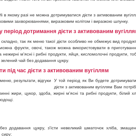
Ні в якому разі не можна дотримуватися дієти з активованим вугіл
ковими захворюваннями, виразковим колітом і виразкою шлунку.
у період дотримання дієти з активованим вугілл
 складно, так як меню такої дієти особливо не обмежує вид продукт
 можна фрукти, овочі, також можна використовувати в приготуванн
 нежирні м'ясні і рибні продукти, яйця, кисломолочні продукти, то
і зелений чай без додавання цукру.
и під час дієти з активованим вугіллям
У той період як Ви будете дотримуват
дієти з активованим вугіллям Вам потрі
ринні жири, цукор, здоба, жирні м'ясні та рибні продукти, білий хл
лодощі.
ез додавання цукру, з'їсти невеликий шматочок хліба, змаще
 сиру;