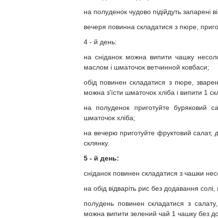
на полуденок чудово підійдуть запарені ві
вечеря повинна складатися з пюре, пригот
4 - й день:
на сніданок можна випити чашку несол
маслом і шматочок ветчинной ковбаси;
обід повинен складатися з пюре, зварен
можна з'їсти шматочок хліба і випити 1 ск
на полуденок приготуйте буряковий са
шматочок хліба;
на вечерю приготуйте фруктовий салат, д
склянку.
5 - й день:
сніданок повинен складатися з чашки нес
на обід відваріть рис без додавання солі, 
полудень повинен складатися з салату,
можна випити зелений чай 1 чашку без д