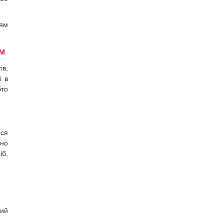
лям
ям
ів,
і в
бто
ися
бно
іб,
ний